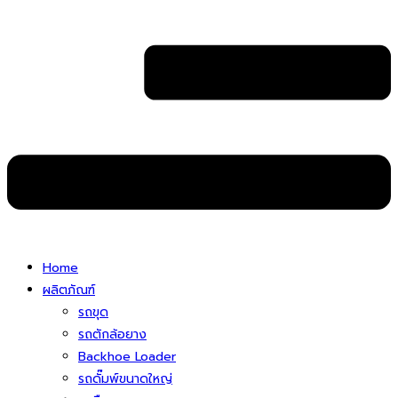
Home
ผลิตภัณฑ์
รถขุด
รถตักล้อยาง
Backhoe Loader
รถดั๊มพ์ขนาดใหญ่