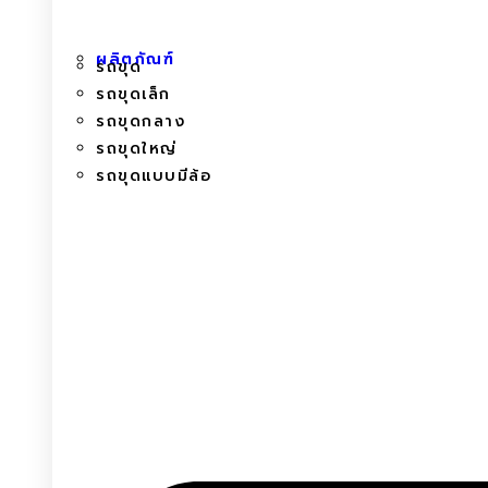
ผลิตภัณฑ์
รถขุด
รถขุดเล็ก
รถขุดกลาง
รถขุดใหญ่
รถขุดแบบมีล้อ