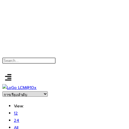
View:
12
24
All