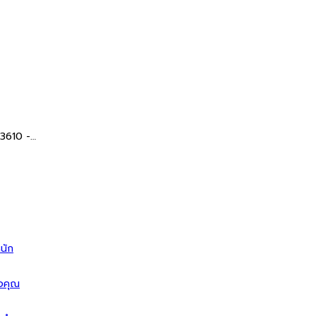
 3610 -…
นัก
ิจคุณ