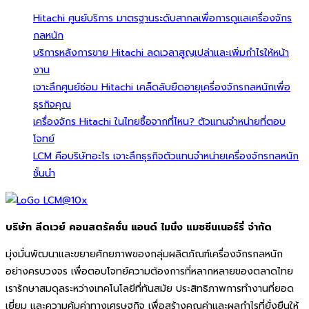
Hitachi ศูนย์บริการ มาตรฐานระดับสากลเพื่อการดูแลเครื่องจักร
กลหนัก
บริการหลังการขาย Hitachi ลดเวลาสูญเปล่าและเพิ่มกำไรให้หน้า
งาน
เจาะลึกศูนย์ซ่อม Hitachi เคล็ดลับยืดอายุเครื่องจักรกลหนักเพื่อ
ธุรกิจคุณ
เครื่องจักร Hitachi ในไทยซื้อจากที่ไหน? ตัวแทนจำหน่ายที่ตอบ
โจทย์
LCM คือบริษัทอะไร เจาะลึกธุรกิจตัวแทนจำหน่ายเครื่องจักรกลหนัก
ชั้นนำ
บริษัท ลีดเวย์ คอนสตรัคชั่น แอนด์ ไมนิ่ง แมชชีนเนอร์รี่ จำกัด
มุ่งมั่นพัฒนาและขยายศักยภาพของกลุ่มผลิตภัณฑ์เครื่องจักรกลหนัก
อย่างครบวงจร เพื่อตอบโจทย์ความต้องการที่หลากหลายของตลาดไทย
เรารักษาสมดุลระหว่างเทคโนโลยีที่ทันสมัย ประสิทธิภาพการทำงานที่ยอด
เยี่ยม และความคุ้มค่าทางเศรษฐกิจ เพื่อสร้างคุณค่าและผลกำไรที่ยั่งยืนให้