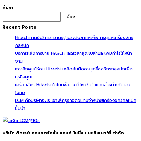
ค้นหา
ค้นหา
Recent Posts
Hitachi ศูนย์บริการ มาตรฐานระดับสากลเพื่อการดูแลเครื่องจักร
กลหนัก
บริการหลังการขาย Hitachi ลดเวลาสูญเปล่าและเพิ่มกำไรให้หน้า
งาน
เจาะลึกศูนย์ซ่อม Hitachi เคล็ดลับยืดอายุเครื่องจักรกลหนักเพื่อ
ธุรกิจคุณ
เครื่องจักร Hitachi ในไทยซื้อจากที่ไหน? ตัวแทนจำหน่ายที่ตอบ
โจทย์
LCM คือบริษัทอะไร เจาะลึกธุรกิจตัวแทนจำหน่ายเครื่องจักรกลหนัก
ชั้นนำ
บริษัท ลีดเวย์ คอนสตรัคชั่น แอนด์ ไมนิ่ง แมชชีนเนอร์รี่ จำกัด