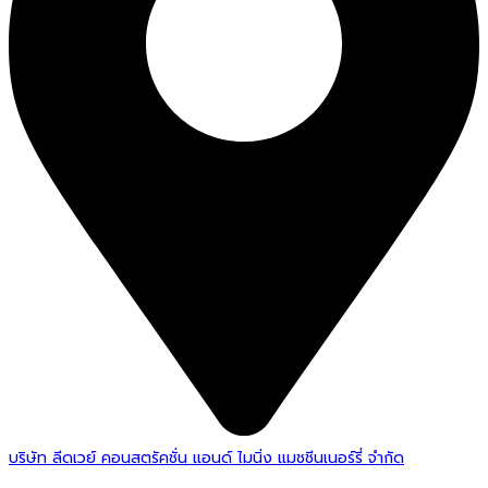
บริษัท ลีดเวย์ คอนสตรัคชั่น แอนด์ ไมนิ่ง แมชชีนเนอร์รี่ จำกัด