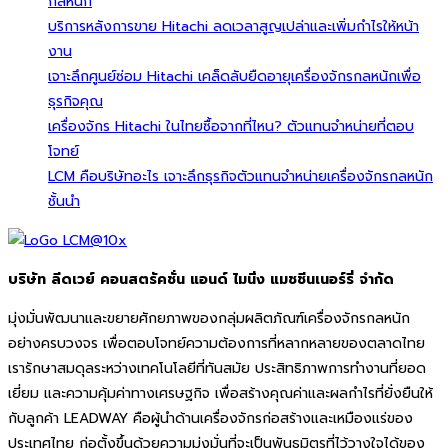
กลหนัก
บริการหลังการขาย Hitachi ลดเวลาสูญเปล่าและเพิ่มกำไรให้หน้า
งาน
เจาะลึกศูนย์ซ่อม Hitachi เคล็ดลับยืดอายุเครื่องจักรกลหนักเพื่อ
ธุรกิจคุณ
เครื่องจักร Hitachi ในไทยซื้อจากที่ไหน? ตัวแทนจำหน่ายที่ตอบ
โจทย์
LCM คือบริษัทอะไร เจาะลึกธุรกิจตัวแทนจำหน่ายเครื่องจักรกลหนัก
ชั้นนำ
บริษัท ลีดเวย์ คอนสตรัคชั่น แอนด์ ไมนิ่ง แมชชีนเนอร์รี่ จำกัด
มุ่งมั่นพัฒนาและขยายศักยภาพของกลุ่มผลิตภัณฑ์เครื่องจักรกลหนัก
อย่างครบวงจร เพื่อตอบโจทย์ความต้องการที่หลากหลายของตลาดไทย
เรารักษาสมดุลระหว่างเทคโนโลยีที่ทันสมัย ประสิทธิภาพการทำงานที่ยอด
เยี่ยม และความคุ้มค่าทางเศรษฐกิจ เพื่อสร้างคุณค่าและผลกำไรที่ยั่งยืนให้
กับลูกค้า LEADWAY คือผู้นำด้านเครื่องจักรก่อสร้างและเหมืองแร่ของ
ประเทศไทย ก่อตั้งขึ้นด้วยความมุ่งมั่นที่จะเป็นพันธมิตรที่ไว้วางใจได้ของ