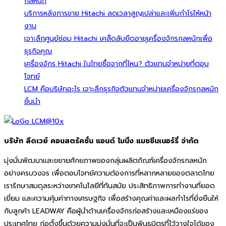
กลหนัก
บริการหลังการขาย Hitachi ลดเวลาสูญเปล่าและเพิ่มกำไรให้หน้า
งาน
เจาะลึกศูนย์ซ่อม Hitachi เคล็ดลับยืดอายุเครื่องจักรกลหนักเพื่อ
ธุรกิจคุณ
เครื่องจักร Hitachi ในไทยซื้อจากที่ไหน? ตัวแทนจำหน่ายที่ตอบ
โจทย์
LCM คือบริษัทอะไร เจาะลึกธุรกิจตัวแทนจำหน่ายเครื่องจักรกลหนัก
ชั้นนำ
บริษัท ลีดเวย์ คอนสตรัคชั่น แอนด์ ไมนิ่ง แมชชีนเนอร์รี่ จำกัด
มุ่งมั่นพัฒนาและขยายศักยภาพของกลุ่มผลิตภัณฑ์เครื่องจักรกลหนัก
อย่างครบวงจร เพื่อตอบโจทย์ความต้องการที่หลากหลายของตลาดไทย
เรารักษาสมดุลระหว่างเทคโนโลยีที่ทันสมัย ประสิทธิภาพการทำงานที่ยอด
เยี่ยม และความคุ้มค่าทางเศรษฐกิจ เพื่อสร้างคุณค่าและผลกำไรที่ยั่งยืนให้
กับลูกค้า LEADWAY คือผู้นำด้านเครื่องจักรก่อสร้างและเหมืองแร่ของ
ประเทศไทย ก่อตั้งขึ้นด้วยความมุ่งมั่นที่จะเป็นพันธมิตรที่ไว้วางใจได้ของ