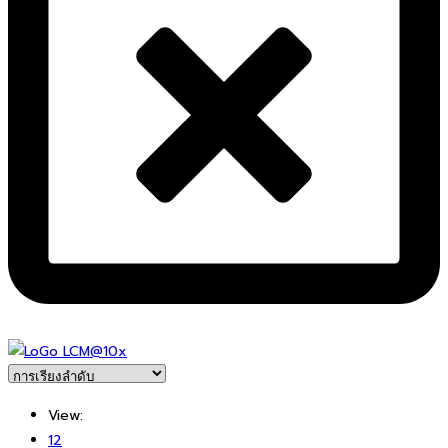
View:
12