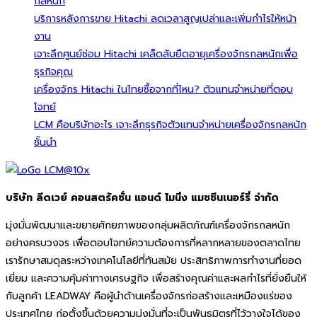
กลหนัก
บริการหลังการขาย Hitachi ลดเวลาสูญเปล่าและเพิ่มกำไรให้หน้า
งาน
เจาะลึกศูนย์ซ่อม Hitachi เคล็ดลับยืดอายุเครื่องจักรกลหนักเพื่อ
ธุรกิจคุณ
เครื่องจักร Hitachi ในไทยซื้อจากที่ไหน? ตัวแทนจำหน่ายที่ตอบ
โจทย์
LCM คือบริษัทอะไร เจาะลึกธุรกิจตัวแทนจำหน่ายเครื่องจักรกลหนัก
ชั้นนำ
บริษัท ลีดเวย์ คอนสตรัคชั่น แอนด์ ไมนิ่ง แมชชีนเนอร์รี่ จำกัด
มุ่งมั่นพัฒนาและขยายศักยภาพของกลุ่มผลิตภัณฑ์เครื่องจักรกลหนัก
อย่างครบวงจร เพื่อตอบโจทย์ความต้องการที่หลากหลายของตลาดไทย
เรารักษาสมดุลระหว่างเทคโนโลยีที่ทันสมัย ประสิทธิภาพการทำงานที่ยอด
เยี่ยม และความคุ้มค่าทางเศรษฐกิจ เพื่อสร้างคุณค่าและผลกำไรที่ยั่งยืนให้
กับลูกค้า LEADWAY คือผู้นำด้านเครื่องจักรก่อสร้างและเหมืองแร่ของ
ประเทศไทย ก่อตั้งขึ้นด้วยความมุ่งมั่นที่จะเป็นพันธมิตรที่ไว้วางใจได้ของ