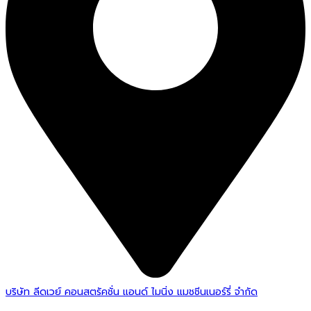
บริษัท ลีดเวย์ คอนสตรัคชั่น แอนด์ ไมนิ่ง แมชชีนเนอร์รี่ จำกัด