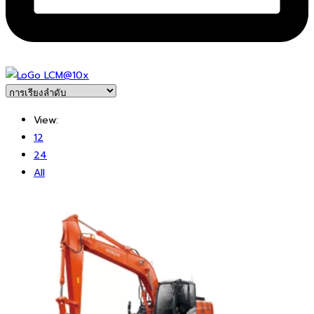
View:
12
24
All