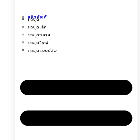
ผลิตภัณฑ์
รถขุด
รถขุดเล็ก
รถขุดกลาง
รถขุดใหญ่
รถขุดแบบมีล้อ