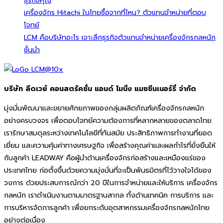
ธุรกิจคุณ
เครื่องจักร Hitachi ในไทยซื้อจากที่ไหน? ตัวแทนจำหน่ายที่ตอบ
โจทย์
LCM คือบริษัทอะไร เจาะลึกธุรกิจตัวแทนจำหน่ายเครื่องจักรกลหนัก
ชั้นนำ
บริษัท ลีดเวย์ คอนสตรัคชั่น แอนด์ ไมนิ่ง แมชชีนเนอร์รี่ จำกัด
มุ่งมั่นพัฒนาและขยายศักยภาพของกลุ่มผลิตภัณฑ์เครื่องจักรกลหนัก
อย่างครบวงจร เพื่อตอบโจทย์ความต้องการที่หลากหลายของตลาดไทย
เรารักษาสมดุลระหว่างเทคโนโลยีที่ทันสมัย ประสิทธิภาพการทำงานที่ยอด
เยี่ยม และความคุ้มค่าทางเศรษฐกิจ เพื่อสร้างคุณค่าและผลกำไรที่ยั่งยืนให้
กับลูกค้า LEADWAY คือผู้นำด้านเครื่องจักรก่อสร้างและเหมืองแร่ของ
ประเทศไทย ก่อตั้งขึ้นด้วยความมุ่งมั่นที่จะเป็นพันธมิตรที่ไว้วางใจได้ของ
วงการ ด้วยประสบการณ์กว่า 20 ปีในการจำหน่ายและให้บริการ เครื่องจักร
กลหนัก เราดำเนินงานตามมาตรฐานสากล ทั้งด้านเทคนิค การบริการ และ
การบริหารจัดการลูกค้า เพื่อยกระดับอุตสาหกรรมเครื่องจักรกลหนักไทย
อย่างต่อเนื่อง