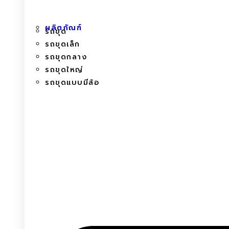
ผลิตภัณฑ์
รถขุด
รถขุดเล็ก
รถขุดกลาง
รถขุดใหญ่
รถขุดแบบมีล้อ