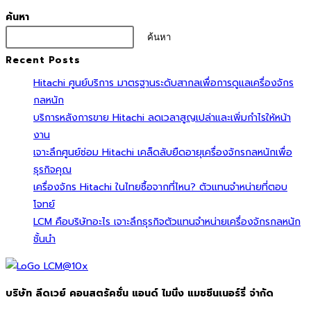
ค้นหา
ค้นหา
Recent Posts
Hitachi ศูนย์บริการ มาตรฐานระดับสากลเพื่อการดูแลเครื่องจักร
กลหนัก
บริการหลังการขาย Hitachi ลดเวลาสูญเปล่าและเพิ่มกำไรให้หน้า
งาน
เจาะลึกศูนย์ซ่อม Hitachi เคล็ดลับยืดอายุเครื่องจักรกลหนักเพื่อ
ธุรกิจคุณ
เครื่องจักร Hitachi ในไทยซื้อจากที่ไหน? ตัวแทนจำหน่ายที่ตอบ
โจทย์
LCM คือบริษัทอะไร เจาะลึกธุรกิจตัวแทนจำหน่ายเครื่องจักรกลหนัก
ชั้นนำ
บริษัท ลีดเวย์ คอนสตรัคชั่น แอนด์ ไมนิ่ง แมชชีนเนอร์รี่ จำกัด