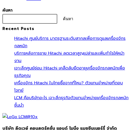
ค้นหา
ค้นหา
Recent Posts
Hitachi ศูนย์บริการ มาตรฐานระดับสากลเพื่อการดูแลเครื่องจักร
กลหนัก
บริการหลังการขาย Hitachi ลดเวลาสูญเปล่าและเพิ่มกำไรให้หน้า
งาน
เจาะลึกศูนย์ซ่อม Hitachi เคล็ดลับยืดอายุเครื่องจักรกลหนักเพื่อ
ธุรกิจคุณ
เครื่องจักร Hitachi ในไทยซื้อจากที่ไหน? ตัวแทนจำหน่ายที่ตอบ
โจทย์
LCM คือบริษัทอะไร เจาะลึกธุรกิจตัวแทนจำหน่ายเครื่องจักรกลหนัก
ชั้นนำ
บริษัท ลีดเวย์ คอนสตรัคชั่น แอนด์ ไมนิ่ง แมชชีนเนอร์รี่ จำกัด