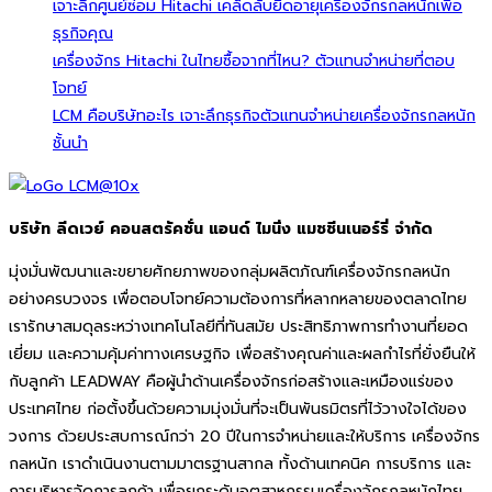
เจาะลึกศูนย์ซ่อม Hitachi เคล็ดลับยืดอายุเครื่องจักรกลหนักเพื่อ
ธุรกิจคุณ
เครื่องจักร Hitachi ในไทยซื้อจากที่ไหน? ตัวแทนจำหน่ายที่ตอบ
โจทย์
LCM คือบริษัทอะไร เจาะลึกธุรกิจตัวแทนจำหน่ายเครื่องจักรกลหนัก
ชั้นนำ
บริษัท ลีดเวย์ คอนสตรัคชั่น แอนด์ ไมนิ่ง แมชชีนเนอร์รี่ จำกัด
มุ่งมั่นพัฒนาและขยายศักยภาพของกลุ่มผลิตภัณฑ์เครื่องจักรกลหนัก
อย่างครบวงจร เพื่อตอบโจทย์ความต้องการที่หลากหลายของตลาดไทย
เรารักษาสมดุลระหว่างเทคโนโลยีที่ทันสมัย ประสิทธิภาพการทำงานที่ยอด
เยี่ยม และความคุ้มค่าทางเศรษฐกิจ เพื่อสร้างคุณค่าและผลกำไรที่ยั่งยืนให้
กับลูกค้า LEADWAY คือผู้นำด้านเครื่องจักรก่อสร้างและเหมืองแร่ของ
ประเทศไทย ก่อตั้งขึ้นด้วยความมุ่งมั่นที่จะเป็นพันธมิตรที่ไว้วางใจได้ของ
วงการ ด้วยประสบการณ์กว่า 20 ปีในการจำหน่ายและให้บริการ เครื่องจักร
กลหนัก เราดำเนินงานตามมาตรฐานสากล ทั้งด้านเทคนิค การบริการ และ
การบริหารจัดการลูกค้า เพื่อยกระดับอุตสาหกรรมเครื่องจักรกลหนักไทย