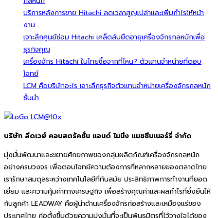
กลหนัก
บริการหลังการขาย Hitachi ลดเวลาสูญเปล่าและเพิ่มกำไรให้หน้า
งาน
เจาะลึกศูนย์ซ่อม Hitachi เคล็ดลับยืดอายุเครื่องจักรกลหนักเพื่อ
ธุรกิจคุณ
เครื่องจักร Hitachi ในไทยซื้อจากที่ไหน? ตัวแทนจำหน่ายที่ตอบ
โจทย์
LCM คือบริษัทอะไร เจาะลึกธุรกิจตัวแทนจำหน่ายเครื่องจักรกลหนัก
ชั้นนำ
บริษัท ลีดเวย์ คอนสตรัคชั่น แอนด์ ไมนิ่ง แมชชีนเนอร์รี่ จำกัด
มุ่งมั่นพัฒนาและขยายศักยภาพของกลุ่มผลิตภัณฑ์เครื่องจักรกลหนัก
อย่างครบวงจร เพื่อตอบโจทย์ความต้องการที่หลากหลายของตลาดไทย
เรารักษาสมดุลระหว่างเทคโนโลยีที่ทันสมัย ประสิทธิภาพการทำงานที่ยอด
เยี่ยม และความคุ้มค่าทางเศรษฐกิจ เพื่อสร้างคุณค่าและผลกำไรที่ยั่งยืนให้
กับลูกค้า LEADWAY คือผู้นำด้านเครื่องจักรก่อสร้างและเหมืองแร่ของ
ประเทศไทย ก่อตั้งขึ้นด้วยความมุ่งมั่นที่จะเป็นพันธมิตรที่ไว้วางใจได้ของ