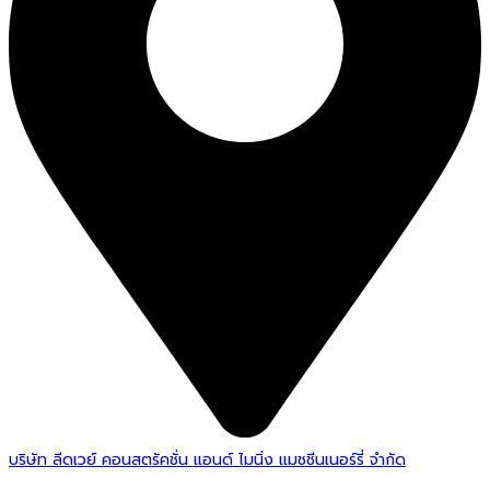
บริษัท ลีดเวย์ คอนสตรัคชั่น แอนด์ ไมนิ่ง แมชชีนเนอร์รี่ จำกัด