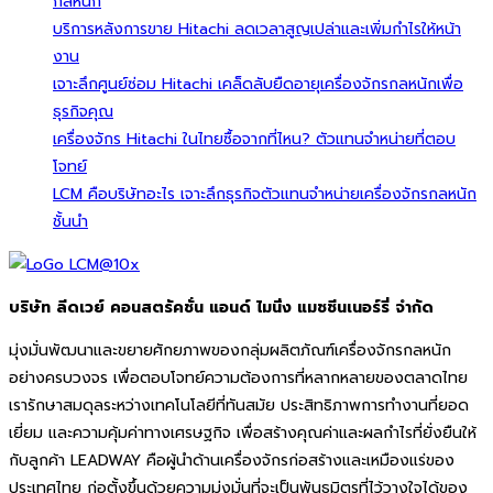
กลหนัก
บริการหลังการขาย Hitachi ลดเวลาสูญเปล่าและเพิ่มกำไรให้หน้า
งาน
เจาะลึกศูนย์ซ่อม Hitachi เคล็ดลับยืดอายุเครื่องจักรกลหนักเพื่อ
ธุรกิจคุณ
เครื่องจักร Hitachi ในไทยซื้อจากที่ไหน? ตัวแทนจำหน่ายที่ตอบ
โจทย์
LCM คือบริษัทอะไร เจาะลึกธุรกิจตัวแทนจำหน่ายเครื่องจักรกลหนัก
ชั้นนำ
บริษัท ลีดเวย์ คอนสตรัคชั่น แอนด์ ไมนิ่ง แมชชีนเนอร์รี่ จำกัด
มุ่งมั่นพัฒนาและขยายศักยภาพของกลุ่มผลิตภัณฑ์เครื่องจักรกลหนัก
อย่างครบวงจร เพื่อตอบโจทย์ความต้องการที่หลากหลายของตลาดไทย
เรารักษาสมดุลระหว่างเทคโนโลยีที่ทันสมัย ประสิทธิภาพการทำงานที่ยอด
เยี่ยม และความคุ้มค่าทางเศรษฐกิจ เพื่อสร้างคุณค่าและผลกำไรที่ยั่งยืนให้
กับลูกค้า LEADWAY คือผู้นำด้านเครื่องจักรก่อสร้างและเหมืองแร่ของ
ประเทศไทย ก่อตั้งขึ้นด้วยความมุ่งมั่นที่จะเป็นพันธมิตรที่ไว้วางใจได้ของ