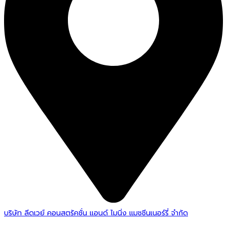
บริษัท ลีดเวย์ คอนสตรัคชั่น แอนด์ ไมนิ่ง แมชชีนเนอร์รี่ จำกัด