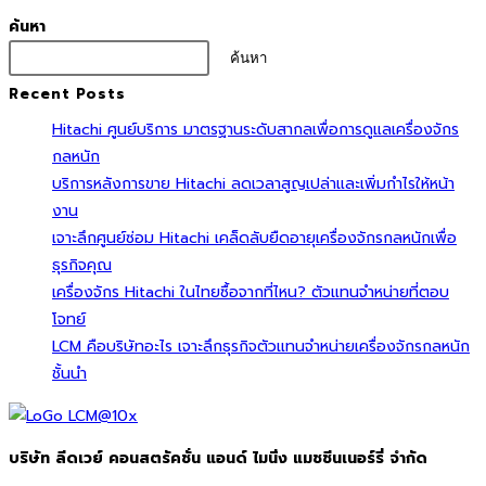
ค้นหา
ค้นหา
Recent Posts
Hitachi ศูนย์บริการ มาตรฐานระดับสากลเพื่อการดูแลเครื่องจักร
กลหนัก
บริการหลังการขาย Hitachi ลดเวลาสูญเปล่าและเพิ่มกำไรให้หน้า
งาน
เจาะลึกศูนย์ซ่อม Hitachi เคล็ดลับยืดอายุเครื่องจักรกลหนักเพื่อ
ธุรกิจคุณ
เครื่องจักร Hitachi ในไทยซื้อจากที่ไหน? ตัวแทนจำหน่ายที่ตอบ
โจทย์
LCM คือบริษัทอะไร เจาะลึกธุรกิจตัวแทนจำหน่ายเครื่องจักรกลหนัก
ชั้นนำ
บริษัท ลีดเวย์ คอนสตรัคชั่น แอนด์ ไมนิ่ง แมชชีนเนอร์รี่ จำกัด