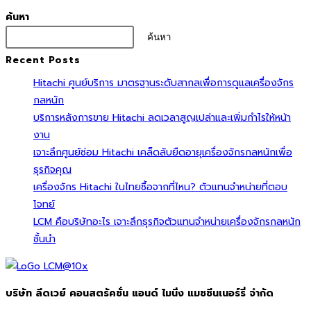
ค้นหา
ค้นหา
Recent Posts
Hitachi ศูนย์บริการ มาตรฐานระดับสากลเพื่อการดูแลเครื่องจักร
กลหนัก
บริการหลังการขาย Hitachi ลดเวลาสูญเปล่าและเพิ่มกำไรให้หน้า
งาน
เจาะลึกศูนย์ซ่อม Hitachi เคล็ดลับยืดอายุเครื่องจักรกลหนักเพื่อ
ธุรกิจคุณ
เครื่องจักร Hitachi ในไทยซื้อจากที่ไหน? ตัวแทนจำหน่ายที่ตอบ
โจทย์
LCM คือบริษัทอะไร เจาะลึกธุรกิจตัวแทนจำหน่ายเครื่องจักรกลหนัก
ชั้นนำ
บริษัท ลีดเวย์ คอนสตรัคชั่น แอนด์ ไมนิ่ง แมชชีนเนอร์รี่ จำกัด