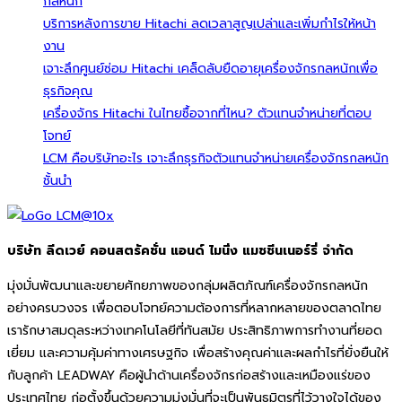
กลหนัก
บริการหลังการขาย Hitachi ลดเวลาสูญเปล่าและเพิ่มกำไรให้หน้า
งาน
เจาะลึกศูนย์ซ่อม Hitachi เคล็ดลับยืดอายุเครื่องจักรกลหนักเพื่อ
ธุรกิจคุณ
เครื่องจักร Hitachi ในไทยซื้อจากที่ไหน? ตัวแทนจำหน่ายที่ตอบ
โจทย์
LCM คือบริษัทอะไร เจาะลึกธุรกิจตัวแทนจำหน่ายเครื่องจักรกลหนัก
ชั้นนำ
บริษัท ลีดเวย์ คอนสตรัคชั่น แอนด์ ไมนิ่ง แมชชีนเนอร์รี่ จำกัด
มุ่งมั่นพัฒนาและขยายศักยภาพของกลุ่มผลิตภัณฑ์เครื่องจักรกลหนัก
อย่างครบวงจร เพื่อตอบโจทย์ความต้องการที่หลากหลายของตลาดไทย
เรารักษาสมดุลระหว่างเทคโนโลยีที่ทันสมัย ประสิทธิภาพการทำงานที่ยอด
เยี่ยม และความคุ้มค่าทางเศรษฐกิจ เพื่อสร้างคุณค่าและผลกำไรที่ยั่งยืนให้
กับลูกค้า LEADWAY คือผู้นำด้านเครื่องจักรก่อสร้างและเหมืองแร่ของ
ประเทศไทย ก่อตั้งขึ้นด้วยความมุ่งมั่นที่จะเป็นพันธมิตรที่ไว้วางใจได้ของ