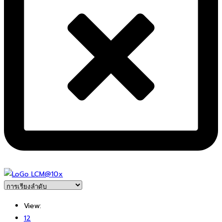
View:
12