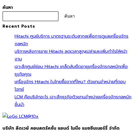
ค้นหา
ค้นหา
Recent Posts
Hitachi ศูนย์บริการ มาตรฐานระดับสากลเพื่อการดูแลเครื่องจักร
กลหนัก
บริการหลังการขาย Hitachi ลดเวลาสูญเปล่าและเพิ่มกำไรให้หน้า
งาน
เจาะลึกศูนย์ซ่อม Hitachi เคล็ดลับยืดอายุเครื่องจักรกลหนักเพื่อ
ธุรกิจคุณ
เครื่องจักร Hitachi ในไทยซื้อจากที่ไหน? ตัวแทนจำหน่ายที่ตอบ
โจทย์
LCM คือบริษัทอะไร เจาะลึกธุรกิจตัวแทนจำหน่ายเครื่องจักรกลหนัก
ชั้นนำ
บริษัท ลีดเวย์ คอนสตรัคชั่น แอนด์ ไมนิ่ง แมชชีนเนอร์รี่ จำกัด