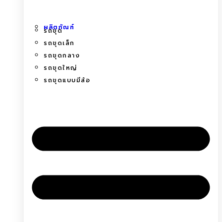
ผลิตภัณฑ์
รถขุด
รถขุดเล็ก
รถขุดกลาง
รถขุดใหญ่
รถขุดแบบมีล้อ