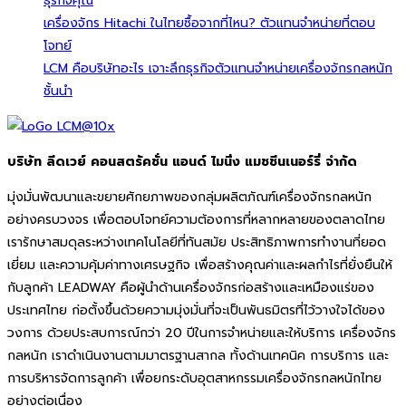
ธุรกิจคุณ
เครื่องจักร Hitachi ในไทยซื้อจากที่ไหน? ตัวแทนจำหน่ายที่ตอบ
โจทย์
LCM คือบริษัทอะไร เจาะลึกธุรกิจตัวแทนจำหน่ายเครื่องจักรกลหนัก
ชั้นนำ
บริษัท ลีดเวย์ คอนสตรัคชั่น แอนด์ ไมนิ่ง แมชชีนเนอร์รี่ จำกัด
มุ่งมั่นพัฒนาและขยายศักยภาพของกลุ่มผลิตภัณฑ์เครื่องจักรกลหนัก
อย่างครบวงจร เพื่อตอบโจทย์ความต้องการที่หลากหลายของตลาดไทย
เรารักษาสมดุลระหว่างเทคโนโลยีที่ทันสมัย ประสิทธิภาพการทำงานที่ยอด
เยี่ยม และความคุ้มค่าทางเศรษฐกิจ เพื่อสร้างคุณค่าและผลกำไรที่ยั่งยืนให้
กับลูกค้า LEADWAY คือผู้นำด้านเครื่องจักรก่อสร้างและเหมืองแร่ของ
ประเทศไทย ก่อตั้งขึ้นด้วยความมุ่งมั่นที่จะเป็นพันธมิตรที่ไว้วางใจได้ของ
วงการ ด้วยประสบการณ์กว่า 20 ปีในการจำหน่ายและให้บริการ เครื่องจักร
กลหนัก เราดำเนินงานตามมาตรฐานสากล ทั้งด้านเทคนิค การบริการ และ
การบริหารจัดการลูกค้า เพื่อยกระดับอุตสาหกรรมเครื่องจักรกลหนักไทย
อย่างต่อเนื่อง