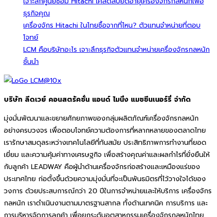
เจาะลึกศูนย์ซ่อม Hitachi เคล็ดลับยืดอายุเครื่องจักรกลหนักเพื่อ
ธุรกิจคุณ
เครื่องจักร Hitachi ในไทยซื้อจากที่ไหน? ตัวแทนจำหน่ายที่ตอบ
โจทย์
LCM คือบริษัทอะไร เจาะลึกธุรกิจตัวแทนจำหน่ายเครื่องจักรกลหนัก
ชั้นนำ
บริษัท ลีดเวย์ คอนสตรัคชั่น แอนด์ ไมนิ่ง แมชชีนเนอร์รี่ จำกัด
มุ่งมั่นพัฒนาและขยายศักยภาพของกลุ่มผลิตภัณฑ์เครื่องจักรกลหนัก
อย่างครบวงจร เพื่อตอบโจทย์ความต้องการที่หลากหลายของตลาดไทย
เรารักษาสมดุลระหว่างเทคโนโลยีที่ทันสมัย ประสิทธิภาพการทำงานที่ยอด
เยี่ยม และความคุ้มค่าทางเศรษฐกิจ เพื่อสร้างคุณค่าและผลกำไรที่ยั่งยืนให้
กับลูกค้า LEADWAY คือผู้นำด้านเครื่องจักรก่อสร้างและเหมืองแร่ของ
ประเทศไทย ก่อตั้งขึ้นด้วยความมุ่งมั่นที่จะเป็นพันธมิตรที่ไว้วางใจได้ของ
วงการ ด้วยประสบการณ์กว่า 20 ปีในการจำหน่ายและให้บริการ เครื่องจักร
กลหนัก เราดำเนินงานตามมาตรฐานสากล ทั้งด้านเทคนิค การบริการ และ
การบริหารจัดการลูกค้า เพื่อยกระดับอุตสาหกรรมเครื่องจักรกลหนักไทย