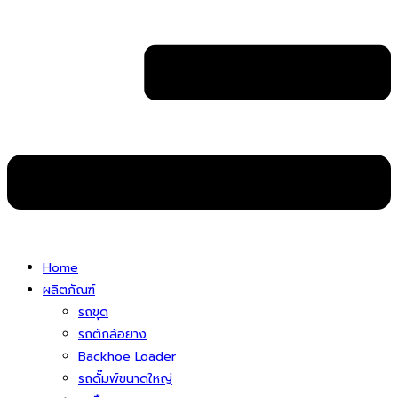
Home
ผลิตภัณฑ์
รถขุด
รถตักล้อยาง
Backhoe Loader
รถดั๊มพ์ขนาดใหญ่