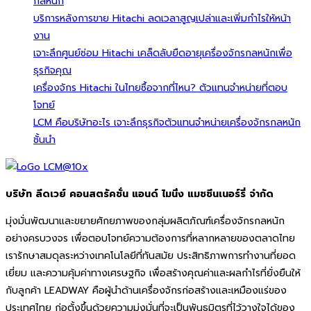
กลหนัก
บริการหลังการขาย Hitachi ลดเวลาสูญเปล่าและเพิ่มกำไรให้หน้า
งาน
เจาะลึกศูนย์ซ่อม Hitachi เคล็ดลับยืดอายุเครื่องจักรกลหนักเพื่อ
ธุรกิจคุณ
เครื่องจักร Hitachi ในไทยซื้อจากที่ไหน? ตัวแทนจำหน่ายที่ตอบ
โจทย์
LCM คือบริษัทอะไร เจาะลึกธุรกิจตัวแทนจำหน่ายเครื่องจักรกลหนัก
ชั้นนำ
บริษัท ลีดเวย์ คอนสตรัคชั่น แอนด์ ไมนิ่ง แมชชีนเนอร์รี่ จำกัด
มุ่งมั่นพัฒนาและขยายศักยภาพของกลุ่มผลิตภัณฑ์เครื่องจักรกลหนัก
อย่างครบวงจร เพื่อตอบโจทย์ความต้องการที่หลากหลายของตลาดไทย
เรารักษาสมดุลระหว่างเทคโนโลยีที่ทันสมัย ประสิทธิภาพการทำงานที่ยอด
เยี่ยม และความคุ้มค่าทางเศรษฐกิจ เพื่อสร้างคุณค่าและผลกำไรที่ยั่งยืนให้
กับลูกค้า LEADWAY คือผู้นำด้านเครื่องจักรก่อสร้างและเหมืองแร่ของ
ประเทศไทย ก่อตั้งขึ้นด้วยความมุ่งมั่นที่จะเป็นพันธมิตรที่ไว้วางใจได้ของ