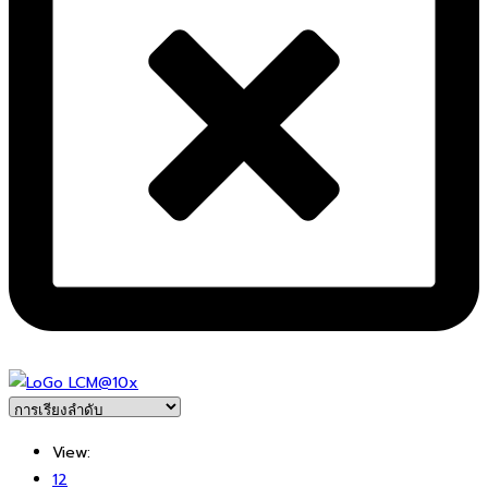
View:
12