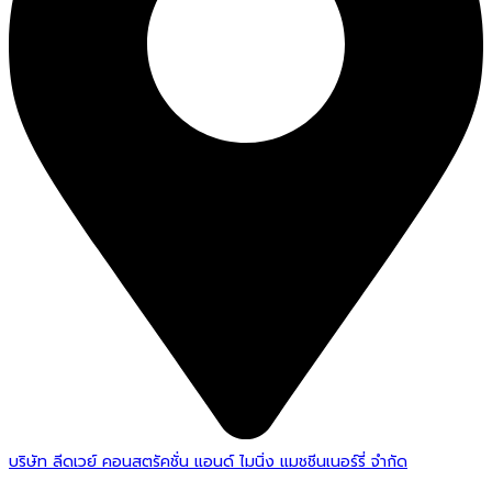
บริษัท ลีดเวย์ คอนสตรัคชั่น แอนด์ ไมนิ่ง แมชชีนเนอร์รี่ จำกัด