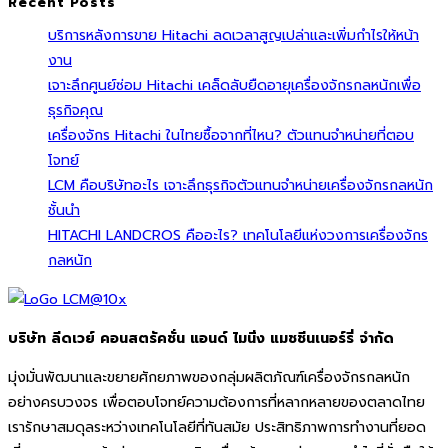
Recent Posts
บริการหลังการขาย Hitachi ลดเวลาสูญเปล่าและเพิ่มกำไรให้หน้า
งาน
เจาะลึกศูนย์ซ่อม Hitachi เคล็ดลับยืดอายุเครื่องจักรกลหนักเพื่อ
ธุรกิจคุณ
เครื่องจักร Hitachi ในไทยซื้อจากที่ไหน? ตัวแทนจำหน่ายที่ตอบ
โจทย์
LCM คือบริษัทอะไร เจาะลึกธุรกิจตัวแทนจำหน่ายเครื่องจักรกลหนัก
ชั้นนำ
HITACHI LANDCROS คืออะไร? เทคโนโลยีแห่งวงการเครื่องจักร
กลหนัก
บริษัท ลีดเวย์ คอนสตรัคชั่น แอนด์ ไมนิ่ง แมชชีนเนอร์รี่ จำกัด
มุ่งมั่นพัฒนาและขยายศักยภาพของกลุ่มผลิตภัณฑ์เครื่องจักรกลหนัก
อย่างครบวงจร เพื่อตอบโจทย์ความต้องการที่หลากหลายของตลาดไทย
เรารักษาสมดุลระหว่างเทคโนโลยีที่ทันสมัย ประสิทธิภาพการทำงานที่ยอด