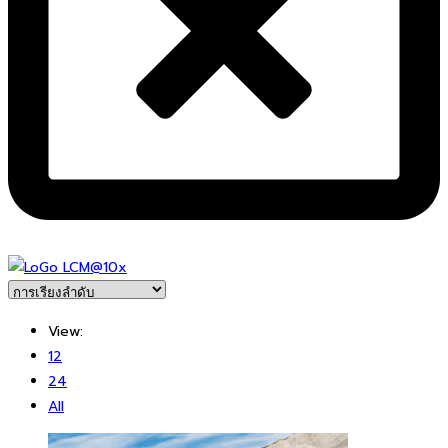
View:
12
24
All