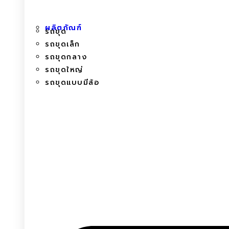
ผลิตภัณฑ์
รถขุด
รถขุดเล็ก
รถขุดกลาง
รถขุดใหญ่
รถขุดแบบมีล้อ