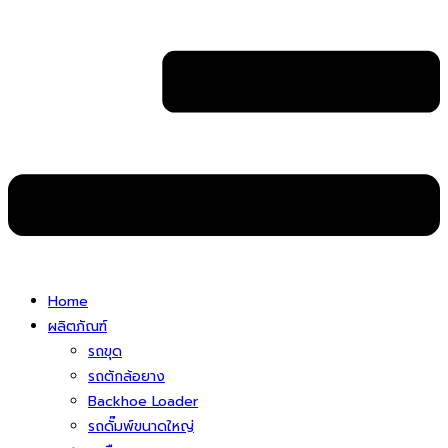
Home
ผลิตภัณฑ์
รถขุด
รถตักล้อยาง
Backhoe Loader
รถดั๊มพ์ขนาดใหญ่